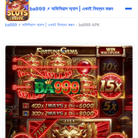
ba999 ⚡ অফিসিয়াল অ্যাপ | এখনই নিবন্ধন করুন
ba999 ⚡ অফিসিয়াল অ্যাপ | এখনই নিবন্ধন করুন
›
ba999 APK