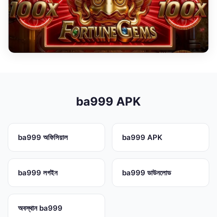
ba999 APK
ba999 অফিসিয়াল
ba999 APK
ba999 লগইন
ba999 ডাউনলোড
অবস্থান ba999