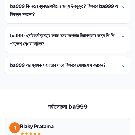
ba999 কি নতুন ব্যবহারকারীদের জন্য উপযুক্ত? কিভাবে ba999 এ
নিবন্ধন করবেন?
ba999 প্ল্যাটফর্ম ব্যবহার করার সময় আপনার নিরাপত্তার জন্য কি কি
পদক্ষেপ নেওয়া উচিত?
ba999 এর গ্রাহক সহায়তার সাথে কিভাবে যোগাযোগ করবেন?
পর্যালোচনা ba999
Rizky Pratama
R
★
★
★
★
★