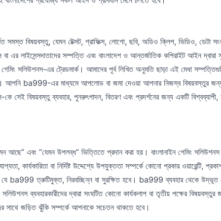
যই বাংলাদেশের প্রযোজ্য সকল আইন ও প্রবিধান মেনে চলতে হবে।
্শিত সমস্ত বিষয়বস্তু, যেমন টেক্সট, গ্রাফিক্স, লোগো, ছবি, অডিও ক্লিপ, ভিডিও, ডেটা 
বা এর লাইসেন্সদাতাদের সম্পত্তি এবং বাংলাদেশ ও আন্তর্জাতিক কপিরাইট আইন দ্বারা সু
গেমিং সলিউশনস-এর ট্রেডমার্ক। আমাদের পূর্ব লিখিত অনুমতি ছাড়া এই মেধা সম্পত্তি
্ধ। আপনি ba999-এর মাধ্যমে আপলোড বা জমা দেওয়া আপনার নিজস্ব বিষয়বস্তুর জন্
ে সেই বিষয়বস্তু ব্যবহার, পুনরুৎপাদন, বিতরণ এবং প্রদর্শনের জন্য একটি বিশ্বব্যাপী, রয
মন আছে” এবং “যেমন উপলব্ধ” ভিত্তিতে প্রদান করা হয়। বাংলানাইন গেমিং সলিউশ
ভরযোগ্যতা, কার্যকারিতা বা নির্দিষ্ট উদ্দেশ্যে উপযুক্ততা সম্পর্কে কোনো প্রকার ওয়ারেন্টি, প্র
না যে ba999 ত্রুটিমুক্ত, নিরবচ্ছিন্ন বা সুরক্ষিত হবে। ba999 ব্যবহার থেকে উদ্ভূত যে
লিউশনস ব্যবহারকারীদের দ্বারা সংঘটিত কোনো কার্যকলাপ বা তৃতীয় পক্ষের বিষয়বস্তুর জন্
এর সাথে জড়িত ঝুঁকি সম্পর্কে আপনাকে সচেতন থাকতে হবে।