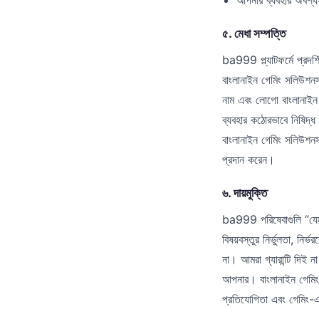
আপনার ব্যবহার অবশ্
৫. মেধা সম্পত্তি
ba999 প্ল্যাটফর্মে প্রদর
বাংলানাইন গেমিং সলিউশনস 
নাম এবং লোগো বাংলানাইন 
ব্যবহার কঠোরভাবে নিষিদ
বাংলানাইন গেমিং সলিউশনস-ক
প্রদান করেন।
৬. দায়মুক্তি
ba999 পরিষেবাগুলি “যে
বিষয়বস্তুর নির্ভুলতা, নির্
না। আমরা গ্যারান্টি দিই 
আপনার। বাংলানাইন গেমিং স
প্রতিযোগিতা এবং গেমিং-