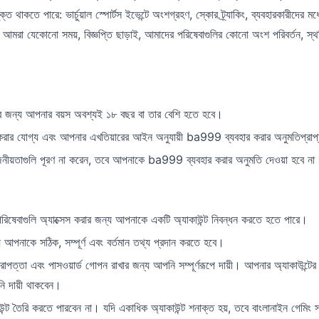
ুক্ত থাকতে পারে: ভার্চুয়াল স্পোর্টস ইভেন্টে অংশগ্রহণ, স্কোর ট্র্যাকিং, ব্যবহারকারীদের
ম। আমরা যেকোনো সময়, বিজ্ঞপ্তি ছাড়াই, আমাদের পরিষেবাগুলির কোনো অংশ পরিবর্তন, স্
 জন্য আপনার বয়স অবশ্যই ১৮ বছর বা তার বেশি হতে হবে।
রার যোগ্য এবং আপনার এখতিয়ারের আইন অনুযায়ী ba999 ব্যবহার করার অনুমতিপ্রা
নীয়তাগুলি পূরণ না করেন, তবে আপনাকে ba999 ব্যবহার করার অনুমতি দেওয়া হবে না
িষেবাগুলি অ্যাক্সেস করার জন্য আপনাকে একটি অ্যাকাউন্ট নিবন্ধন করতে হতে পারে।
ময় আপনাকে সঠিক, সম্পূর্ণ এবং বর্তমান তথ্য প্রদান করতে হবে।
িরাপত্তা এবং পাসওয়ার্ড গোপন রাখার জন্য আপনি সম্পূর্ণরূপে দায়ী। আপনার অ্যাকাউন্ট
ি দায়ী থাকবেন।
্ট তৈরি করতে পারবেন না। যদি একাধিক অ্যাকাউন্ট শনাক্ত হয়, তবে বাংলানাইন গেমিং