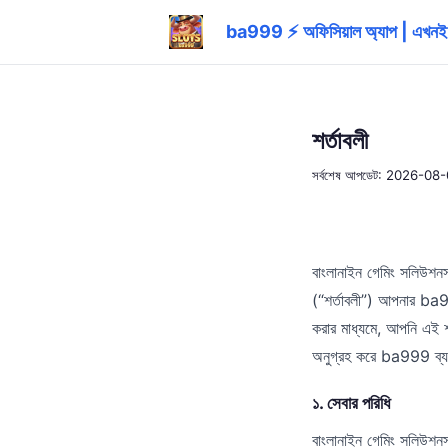
ba999 ⚡ অফিসিয়াল অ্যাপ | এখনই 
শর্তাবলী
সর্বশেষ আপডেট: 2026-08
বাংলানাইন গেমিং সলিউশন
(“শর্তাবলী”) আপনার ba999 
করার মাধ্যমে, আপনি এই শ
অনুগ্রহ করে ba999 ব্য
১. সেবার পরিধি
বাংলানাইন গেমিং সলিউশনস 