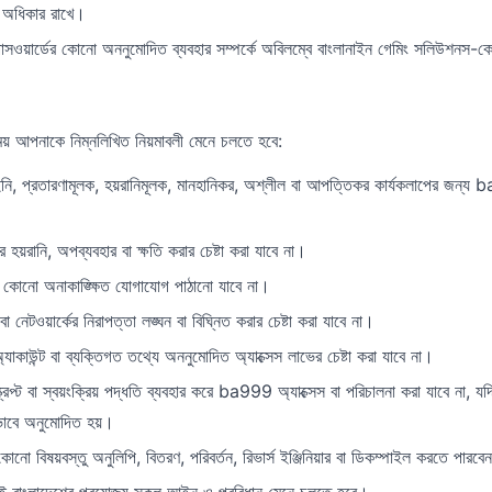
র অধিকার রাখে।
পাসওয়ার্ডের কোনো অননুমোদিত ব্যবহার সম্পর্কে অবিলম্বে বাংলানাইন গেমিং সলিউশনস-
় আপনাকে নিম্নলিখিত নিয়মাবলী মেনে চলতে হবে:
 প্রতারণামূলক, হয়রানিমূলক, মানহানিকর, অশ্লীল বা আপত্তিকর কার্যকলাপের জন্য 
র হয়রানি, অপব্যবহার বা ক্ষতি করার চেষ্টা করা যাবে না।
্য কোনো অনাকাঙ্ক্ষিত যোগাযোগ পাঠানো যাবে না।
েটওয়ার্কের নিরাপত্তা লঙ্ঘন বা বিঘ্নিত করার চেষ্টা করা যাবে না।
্যাকাউন্ট বা ব্যক্তিগত তথ্যে অননুমোদিত অ্যাক্সেস লাভের চেষ্টা করা যাবে না।
রিপ্ট বা স্বয়ংক্রিয় পদ্ধতি ব্যবহার করে ba999 অ্যাক্সেস বা পরিচালনা করা যাবে না, যদ
টভাবে অনুমোদিত হয়।
িষয়বস্তু অনুলিপি, বিতরণ, পরিবর্তন, রিভার্স ইঞ্জিনিয়ার বা ডিকম্পাইল করতে পারবে