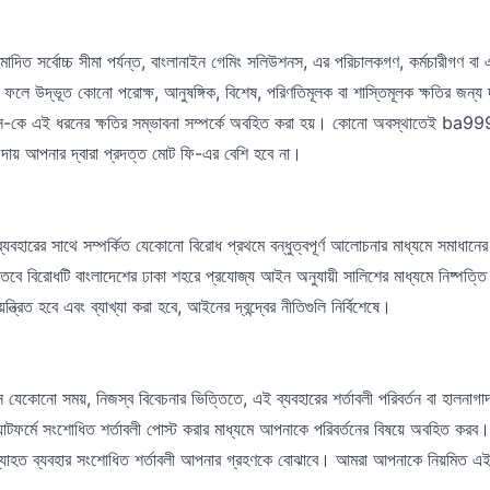
োদিত সর্বোচ্চ সীমা পর্যন্ত, বাংলানাইন গেমিং সলিউশনস, এর পরিচালকগণ, কর্মচারীগণ ব
 ফলে উদ্ভূত কোনো পরোক্ষ, আনুষঙ্গিক, বিশেষ, পরিণতিমূলক বা শাস্তিমূলক ক্ষতির জন্য 
স-কে এই ধরনের ক্ষতির সম্ভাবনা সম্পর্কে অবহিত করা হয়। কোনো অবস্থাতেই ba999
ায় আপনার দ্বারা প্রদত্ত মোট ফি-এর বেশি হবে না।
বহারের সাথে সম্পর্কিত যেকোনো বিরোধ প্রথমে বন্ধুত্বপূর্ণ আলোচনার মাধ্যমে সমাধানের 
তবে বিরোধটি বাংলাদেশের ঢাকা শহরে প্রযোজ্য আইন অনুযায়ী সালিশের মাধ্যমে নিষ্পত্ত
ন্ত্রিত হবে এবং ব্যাখ্যা করা হবে, আইনের দ্বন্দ্বের নীতিগুলি নির্বিশেষে।
যেকোনো সময়, নিজস্ব বিবেচনার ভিত্তিতে, এই ব্যবহারের শর্তাবলী পরিবর্তন বা হালনাগা
ফর্মে সংশোধিত শর্তাবলী পোস্ট করার মাধ্যমে আপনাকে পরিবর্তনের বিষয়ে অবহিত করব। 
 ব্যবহার সংশোধিত শর্তাবলী আপনার গ্রহণকে বোঝাবে। আমরা আপনাকে নিয়মিত এই শর