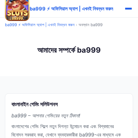
ba999 ⚡ অফিসিয়াল অ্যাপ | এখনই নিবন্ধন করুন
ba999 ⚡ অফিসিয়াল অ্যাপ | এখনই নিবন্ধন করুন
›
অবস্থান ba999
আমাদের সম্পর্কে ba999
বাংলানাইন গেমিং সলিউশনস
ba999 – আপনার গেমিংয়ের নতুন ঠিকানা!
বাংলাদেশের গেমিং শিল্পে নতুন দিগন্ত উন্মোচন করা এবং বিশ্বমানের
বিনোদন সরবরাহ করা, যেখানে ব্যবহারকারীরা ba999-এর মাধ্যমে এক